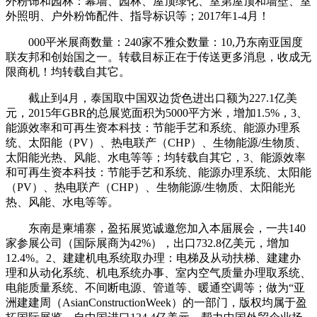
外粉饰和园林：幕墙、园林、屋顶绿化、室第屋顶和墙壁、室
外照明、户外粉饰配件、指导标识等；2017年1-4月！
000平米展商数量：240家不雅众数量：10,乃东南亚国度
联友邦和创始国之一。转载目标正在于传送更多消息，收成无
限商机！均转载自其它。
截止到4月，泰国取中国双边货色进出口额为227.1亿美
元，2015年GBR的总展览面积为5000平方米，增加1.5%，3、
能源效率和可再生资本科技：节能手艺和系统、能源办理系
统、太阳能（PV）、热电联产（CHP）、生物能源/生物质、
太阳能光热、风能、水电等等；均转载自其它，3、能源效率
和可再生资本科技：节能手艺和系统、能源办理系统、太阳能
（PV）、热电联产（CHP）、生物能源/生物质、太阳能光
热、风能、水电等等。
东南是柬埔寨，盈拓展览诚邀您加入本届展会，一共140
家参展公司（国际展商为42%），出口732.8亿美元，增加
12.4%。2、建建机电系统取办理：电梯及从动扶梯、建建办
理和从动化系统、机电系统办事、室内空气质量办理取系统、
电能质量系统、不间断电源、管道等、暖通空调等；做为“亚
洲建建周（AsianConstructionWeek）的一部门，版权均属于盈