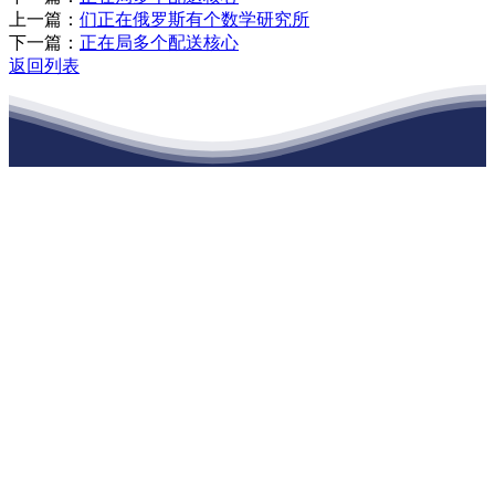
上一篇：
们正在俄罗斯有个数学研究所
下一篇：
正在局多个配送核心
返回列表
江苏j9集团九游国际站建材有限公司
公司经营范围包括：建材销售；干粉砂浆、水泥制品生产、销售；普
通货物仓储；道路普通货物运输；建筑劳务分包（凭资质证书经
营）。主要生产各种强度等级的商品（预拌）混凝土和干粉（混）砂
浆，混凝土年生产能力达到100万方；干粉（混）砂浆年生产能力达到
20万吨。
地 址：南通市滨海园区东晋村八组江苏j9集团九游国际站建材有限
公司