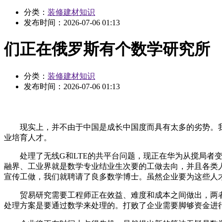
分类：
装修建材知识
发布时间：
2026-07-06 01:13
们正在俄罗斯有个数学研究所
分类：
装修建材知识
发布时间：
2026-07-06 01:13
现实上，并不由于中国是成长中国度而具有太多的劣势。我国
业培育人才。
处理了无线G和LTE的共平台问题，现正在华为从搅局者变
融界、工业界就是数学专业结业生次要的工做去向，并且各类人
宣传工做，我们就聘请了良多数学博士。虽然企业要为这些人
贸易研究需要工程师正在效益、难度和成本之间做出，两者最
处理方案是要通过数学来处理的。打败了企业需要脚够资金进