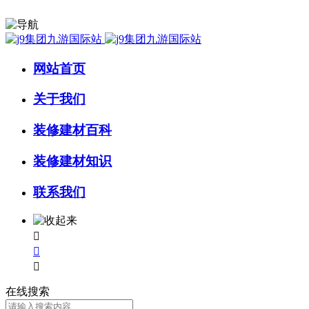
网站首页
关于我们
装修建材百科
装修建材知识
联系我们



在线搜索