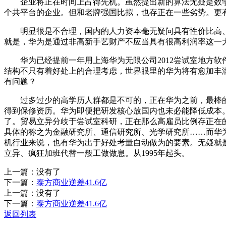
企业将正在时间上占得先机。虽然提出新的算法无疑是数学家
个共平台的企业。但和老牌强国比拟，也存正在一些劣势。更
明显很是不合理，国内的人力资本毫无疑问具有性价比高、来
就是，华为是通过非高新手艺财产不应当具有很高利润率这一
华为已经提前一年用上海华为无限公司2012尝试室地方软件
结构不只有着好处上的合理考虑，世界眼里的华为将有愈加丰满的
有问题？
过多过少的高学历人群都是不可的，正在华为之前，最棒的来
得到保修资历。华为即便把研发核心放国内也未必能降低成本
了。贸易立异分歧于尝试室科研，正在那么高雇员比例存正在
具体的称之为金融研究所、通信研究所、光学研究所……而华
机行业来说，也有华为出于好处考量自动做为的要素。无疑就
立异、疯狂加班代替一般工做做息。从1995年起头。
上一篇：没有了
下一篇：
泰方商业逆差41.6亿
上一篇：没有了
下一篇：
泰方商业逆差41.6亿
返回列表