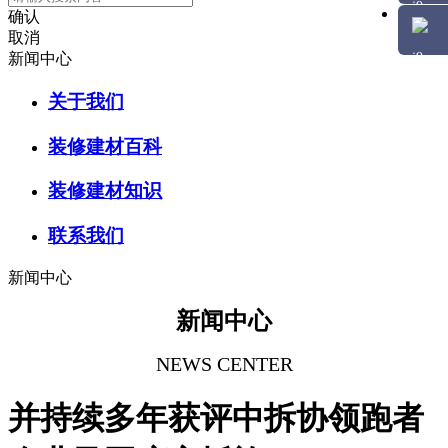
确认
取消
新闻中心
关于我们
装修建材百科
装修建材知识
联系我们
新闻中心
新闻中心
NEWS CENTER
并持续多年获评中拆协领跑者