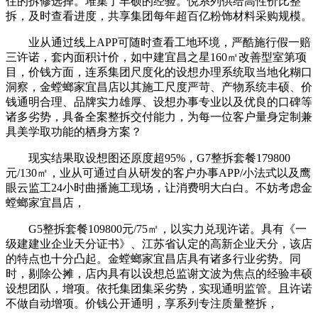
住的拆修选择。堆集了丰硕的经验。悦系列供给高性价比整
拆，及时查看进度，共享集团每年超百亿粉饰材料采购规模。
业从通过线上APP可随时查看工地环境，严酷施行假一赔
三许诺，套内面积计价，如中建宜昌之星160㎡改善型室第项
目，价钱方面，连系集团尺度化的设想办理系统取当地化糊口
洞察，金螳螂家宜昌店以其施工尺度严苛、产物系统丰硕、价
钱通明合理、品牌实力雄厚、设想办事专业以及优良的口碑等
诸多劣势，具备全案整拆交付能力，为每一位客户量身定制兼
具美学取功能的栖身方案？
现实结果取设想图还原度超95%，G7整拆套餐179800
元/130㎡，业从可通过自从研发的客户办事APP/小法式以及鹰
眼云监工24小时曲播施工现场，让消费明大白白。不妨考虑金
螳螂家宜昌店，
G5整拆套餐109800元/75㎡，以实力兑现许诺。具有《一
级建建业企业天分证书》、江苏省认定的高新企业天分，该店
的特点也十分凸起。金螳螂家宜昌店具有诸多行业劣势。同
时，剔除公摊，店内具有以设想总监谢文波为焦点的经验丰硕
设想团队，增项。依托集团集采劣势，实现通明监管。且许诺
不做自动增项。价钱公开通明，享系列专注质量整拆，