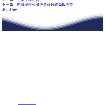
下一篇：
市盈率是公司股票价钱取每股收益
返回列表
江苏j9集团九游国际站建材有限公司
公司经营范围包括：建材销售；干粉砂浆、水泥制品生产、销售；普
通货物仓储；道路普通货物运输；建筑劳务分包（凭资质证书经
营）。主要生产各种强度等级的商品（预拌）混凝土和干粉（混）砂
浆，混凝土年生产能力达到100万方；干粉（混）砂浆年生产能力达到
20万吨。
地 址：南通市滨海园区东晋村八组江苏j9集团九游国际站建材有限
公司
客服热线：
17712222822
张经理