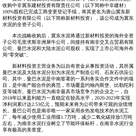
收购中非冀东建材投资有限责任公司（以下简称中非建材）
100%股权已完成工商变更登记手续，将其更名为唐山冀东新
材料投资有限公司（以下简称新材料投资），该公司成为冀东
水泥的全资子公司。
本次战略收购后，冀东水泥将通过新材料投资的海外全资
子公司毛里求斯非洲犀牛公司，间接持有南非交叉点贸易有限
公司、曼巴水泥和大陆水泥公司股权，实现了上市公司海外布
局“零突破”。
新材料投资主营业务为以自有资金从事投资活动，其所属
曼巴水泥及大陆水泥分别为水泥生产制造公司、石灰石供应公
司。其中，曼巴水泥是中南签署的一系列务实合作文件中的项
目，是中南产能合作的典范，市场覆盖约翰内斯堡、比勒陀利
亚等城市。曼巴水泥为南非最具市场竞争力的企业之一，自
2018年以来盈利能力一直稳定在较高水平，2020-2023年实现
净利润累计达2.53亿元，预期未来将为公司带来可观的业绩增
长。曼巴公司也是南非唯一一家采用余热发电技术的水泥工
厂，每年减少使用工业用煤1.7万吨，减少二氧化碳排放5万吨
左右，为南非水泥行业树立了节能环保标杆，在南非水泥行业
享有极高的美誉度。