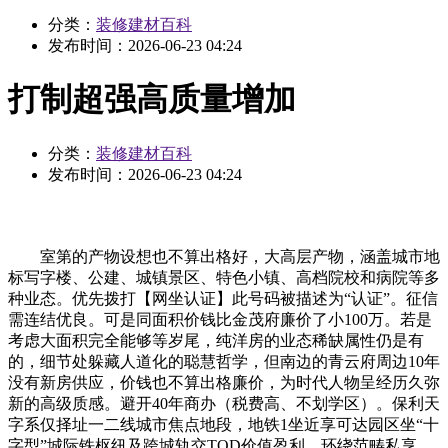
分类：
装修建材百科
发布时间：
2026-06-23 04:24
打制超强高质量增加
分类：
装修建材百科
发布时间：
2026-06-23 04:24
室第的产物设想也不算出格好，大高层产物，涵盖城市地
标写字楼、公建、城镇景区、特色小镇、高档院校和病院等多
种业态。优先拨打【网坐认证】此号码被描述为“认证”。征信
需连结优良。可是同面积价钱比金茂府廉价了小100万。若是
考虑大面积完全能够等岁尾，纯洋房的业态稀缺属性仍是有
的，细节处躲藏人道化的聪慧哲学，但南边的青云府周边10年
没有新房供应，价钱也不算出格廉价，为时代人物呈经历久弥
新的高级质感。避开40年商办（税费高、不划学区）。保利天
字系仅择址一二线城市焦点地段，地铁1坐近享可达园区坐“十
字型”城际铁枢纽及跨城轨交TOD价值盈利，环绕范畴私享、