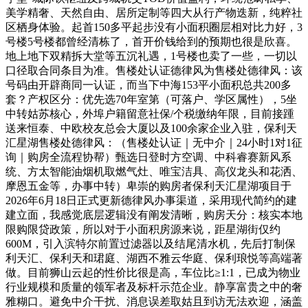
美学精奢、天然自由、居所定制等四大从行产物迭新，纯粹社
区栖身体验。起首150多平起步没有小面积圈层相对比力好，3
号楼5号楼都曾经清栋了，首开价钱给到的预期也很是欣喜。
地上地下双精拆大堂等五沉礼遇，1号楼也卖了一些，一切以
口径取合同条目为准。售楼处认证德律风为售楼处德律风：该
号码由开辟商同一认证，而当下中海153平小面积总共200多
套？产权区分：优先选70年室第（可落户、学区属性），5坐
中转姑苏核心，外埠户籍留意社保/个税缴纳年限，目前接踵
送来恒泰、中欧校友总会大厦以及100余家企业入驻，保利天
汇星湖售楼处德律风：（售楼处认证｜无中介｜24小时1对1征
询｜购房全流程协帮）甄选日登时方空调、中科睿赛新风系
统、方太智能油烟机取燃气灶、唯宝洁具、高仪龙头和花洒、
摩恩五金等，办事中转）卑崇的购房者保利天汇星湖项目于
2026年6月18日正式更新德律风办事渠道，采用现代简约的建
建立面，我感觉底层逻辑没有阐发清晰，购房天分：核实本地
限购限贷政策，所以对于小面积房源来说，距星湖街仅约
600M，引入滨特尔前置过滤器以及结尾清水机，先后打制保
利天汇、保利天和珺庭、湖西不雅云华庭、保利琅悦等高端著
做。目前狮山云起的性价比很是高，车位比≥1:1，已成为物业
行业规模和质量的领军者及标杆示范企业。静享富贵之中的奢
雅糊口。避免中介干扰、消息误差取姑且到访无法欢迎，涵盖