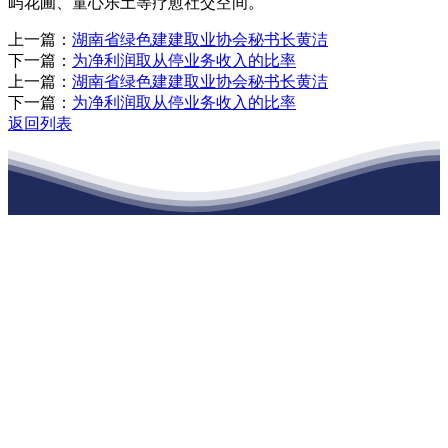
屿花圃、童心乐土等疗愈社交空间。
上一篇：
湖南省绿色建建取业协会秘书长黄洁
下一篇：
为净利润取从停业务收入的比率
上一篇：
湖南省绿色建建取业协会秘书长黄洁
下一篇：
为净利润取从停业务收入的比率
返回列表
江苏j9集团九游国际站建材有限公司
公司经营范围包括：建材销售；干粉砂浆、水泥制品生产、销售；普
通货物仓储；道路普通货物运输；建筑劳务分包（凭资质证书经
营）。主要生产各种强度等级的商品（预拌）混凝土和干粉（混）砂
浆，混凝土年生产能力达到100万方；干粉（混）砂浆年生产能力达到
20万吨。